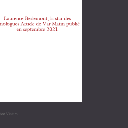
Laurence Berlemont, la star des
nologues Article de Var Matin publié
en septembre 2021
tion Vinium