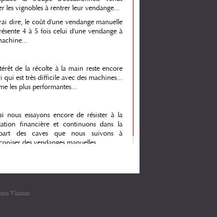
er les vignobles à rentrer leur vendange...
rai dire, le coût d'une vendange manuelle
résente 4 à 5 fois celui d'une vendange à
machine...
ntérêt de la récolte à la main reste encore
ri qui est très difficile avec des machines...
e les plus performantes...
si nous essayons encore de résister à la
tation financière et continuons dans la
upart des caves que nous suivons à
coniser des vendanges manuelles...
tion Vinium