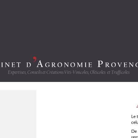
Le 
cel
De 
rem