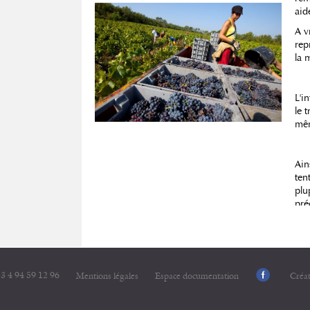
aid
A v
rep
la 
L'i
le t
mêm
Ain
ten
pl
pré
3 4 94 59 12 96
Mentions légales
Espace documentation
Créa