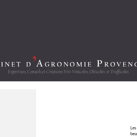
Les
bea