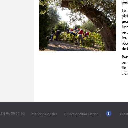
peu
Le 
plu
pe
imp
rev
int
réc
de 
Par
on 
fin
c'es
3 4 94 59 12 96
Mentions légales
Espace documentation
Créa