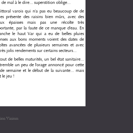
 de mal à le dire... superstition oblige...
littoral varois qui n'a pas eu beaucoup de de
ies présente des raisins bien mûrs, avec des
aux épaisses mais pas une récolte très
ortante, par la faute de ce manque d'eau. En
anche le haut Var qui a eu de belles pluies
enses aux bons moments voient des dates de
oltes avancées de plusieurs semaines et avec
très jolis rendements sur certains secteurs...
tout de belles maturités, un bel état sanitaire...
tremble un peu de l'orage annoncé pour cette
 de semaine et le début de la suivante... mais
t le jeu !
tion Vinium