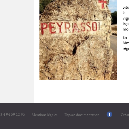
Sit
la
vig
éga
mon
En 
l'â
règ
3 4 94 59 12 96
Mentions légales
Espace documentation
Créa